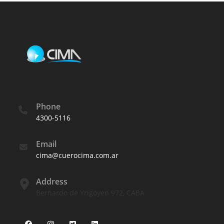
Phone
4300-5116
Email
cima@cuerocima.com.ar
Address
Bernardo de Yrigoyen 972, CABA