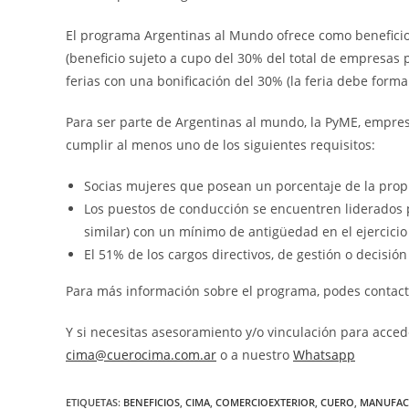
El programa Argentinas al Mundo ofrece como beneficios:
(beneficio sujeto a cupo del 30% del total de empresas p
ferias con una bonificación del 30% (la feria debe formar
Para ser parte de Argentinas al mundo, la PyME, empre
cumplir al menos uno de los siguientes requisitos:
Socias mujeres que posean un porcentaje de la pro
Los puestos de conducción se encuentren liderados p
similar) con un mínimo de antigüedad en el ejercicio
El 51% de los cargos directivos, de gestión o decisi
Para más información sobre el programa, podes contac
Y si necesitas asesoramiento y/o vinculación para acce
cima@cuerocima.com.ar
o a nuestro
Whatsapp
ETIQUETAS:
BENEFICIOS
,
CIMA
,
COMERCIOEXTERIOR
,
CUERO
,
MANUFAC