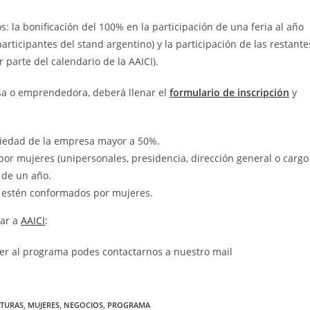
 la bonificación del 100% en la participación de una feria al año
articipantes del stand argentino) y la participación de las restante
 parte del calendario de la AAICI).
sa o emprendedora, deberá llenar el
formulario de inscripción
y
piedad de la empresa mayor a 50%.
or mujeres (unipersonales, presidencia, dirección general o cargo
 de un año.
ón estén conformados por mujeres.
tar a
AAICI
:
der al programa podes contactarnos a nuestro mail
TURAS
,
MUJERES
,
NEGOCIOS
,
PROGRAMA