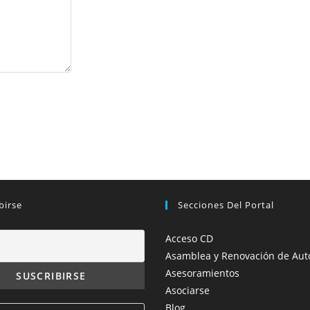
birse
Secciones Del Portal
Acceso CD
Asamblea y Renovación de Aut
Asesoramientos
Asociarse
Blog