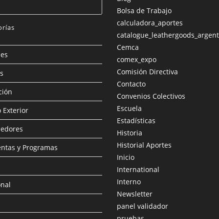
Bolsa de Trabajo
calculadora_aportes
orías
catalogue_leathergoods_argent
Cemca
des
comex_expo
Comisión Directiva
os
Contacto
ción
Convenios Colectivos
Escuela
 Exterior
Estadísticas
edores
Historia
Historial Aportes
ntas y Programas
Inicio
International
Interno
onal
Newsletter
panel validador
pruebas