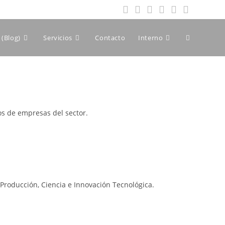
Alternar
(Blog)
Servicios
Contacto
Interno
búsqueda
de
os de empresas del sector.
la
 Producción, Ciencia e Innovación Tecnológica.
web