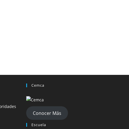
Cemca
oridades
Conocer Más
Escuela