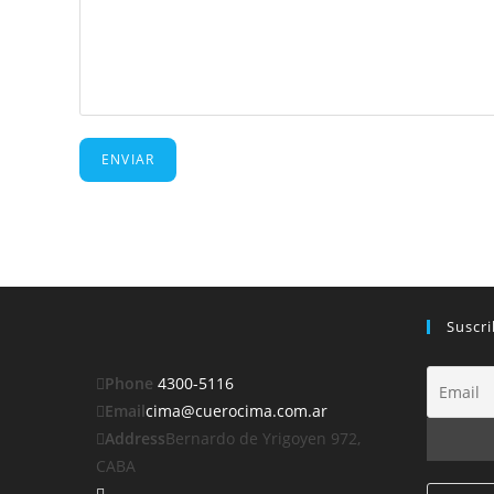
Suscri
Phone
4300-5116
Email
cima@cuerocima.com.ar
Address
Bernardo de Yrigoyen 972,
CABA