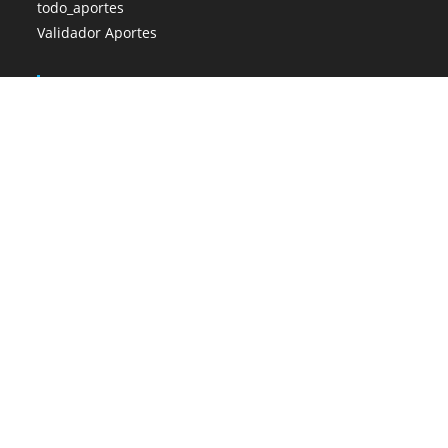
todo_aportes
Validador Aportes
Cemca
Conocer Más
Escuela
Conocer Más
Inicio
Blog
Contacto
CIMA 2021 Copyright - Desarrollada by ReseteAR