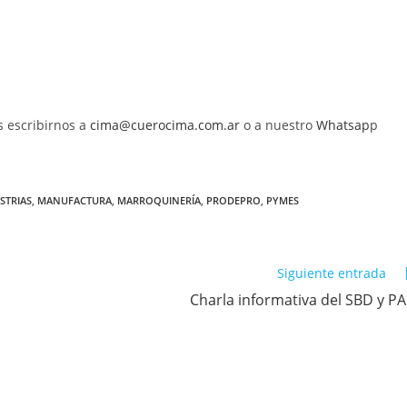
s escribirnos a
cima@cuerocima.com.ar
o a nuestro
Whatsap
p
STRIAS
,
MANUFACTURA
,
MARROQUINERÍA
,
PRODEPRO
,
PYMES
Siguiente entrada
Charla informativa del SBD y P