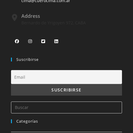
cima@cuerocima.com.ar
Address
Bernardo de Yrigoyen 972, CABA
Suscribirse
Categorías