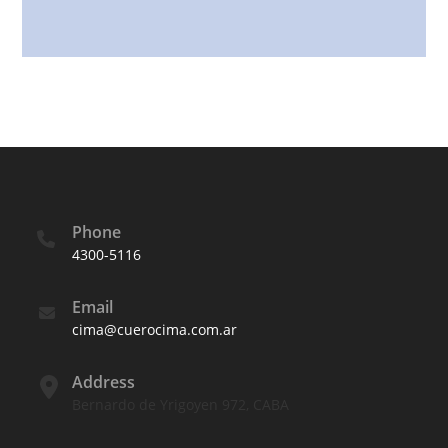
Phone
4300-5116
Email
cima@cuerocima.com.ar
Address
Bernardo de Yrigoyen 972, CABA