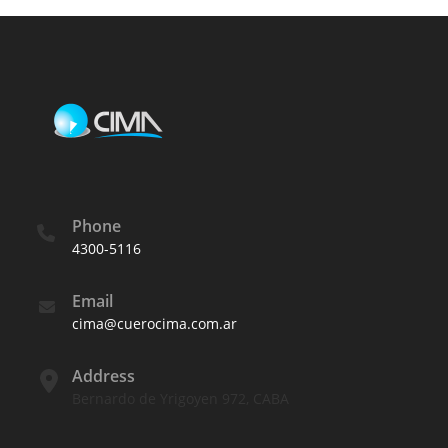
Phone
4300-5116
Email
cima@cuerocima.com.ar
Address
Bernardo de Yrigoyen 972, CABA