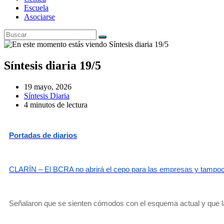
Escuela
Asociarse
Síntesis diaria 19/5
19 mayo, 2026
Síntesis Diaria
4 minutos de lectura
Portadas de diarios
CLARÍN – El BCRA no abrirá el cepo para las empresas y tampo
Señalaron que se sienten cómodos con el esquema actual y que la