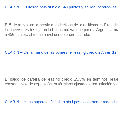
CLARÍN – El riesgo país subió a 543 puntos y se recuperaron las
El 5 de mayo, en la previa a la decisión de la calificadora Fitch d
los inversores festejaron la buena nueva, que pone a Argentina m
a 496 puntos, el menor nivel desde enero pasado.
CLARÍN – De la mano de las pymes, el leasing creció 25% en 1
El saldo de cartera de leasing creció 25,9% en términos real
consecutivos de expansión en términos ajustados por inflación y cr
CLARÍN – Hubo superávit fiscal en abril pese a la menor recauda