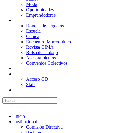
Moda
Oportunidades
Emprendedores
Servicios
Rondas de negocios
Escuela
Cemca
Encuentro Marroquinero
Revista CIMA
Bolsa de Trabajo
Asesoramientos
Convenios Colectivos
Contacto
Interno
Acceso CD
Staff
Menú
Cerrar
Inicio
Institucional
Comisión Directiva
Historia