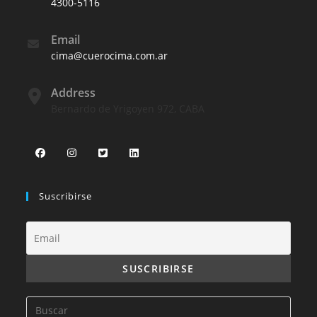
4300-5116
Email
cima@cuerocima.com.ar
Address
Bernardo de Yrigoyen 972, CABA
Suscribirse